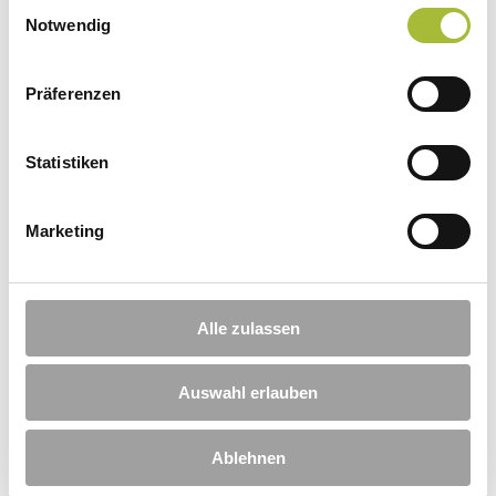
Einwilligungsauswahl
Notwendig
Mit dem Absenden des Kontaktformulars verarbeiten
Präferenzen
und speichern wir Ihre Daten zur Bearbeitung Ihres
Anliegens. In unserer
Datenschutzerklärung
finden
Sie unsere Richtlinien zur Datenverarbeitung und
Widerrufshinweise.
Statistiken
Marketing
Alle zulassen
Auswahl erlauben
Unternehmen
Ablehnen
BONEBERGER SCHREINEREI IM ÜBERBLICK