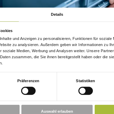
Details
Cookies
e von Vorteilen mit sich
Dies sorgt für eine sicherere A
nhalte und Anzeigen zu personalisieren, Funktionen für soziale
e Raumnutzung wird das
Die Einführung des Kardex-System
le und präzise
Website zu analysieren. Außerdem geben wir Informationen zu I
Transformation und Modernisier
 Lagerprozess, sondern trägt
r soziale Medien, Werbung und Analysen weiter. Unsere Partner
Einsatz moderner Technologien Ab
istung zu optimieren.
 Daten zusammen, die Sie ihnen bereitgestellt haben oder die s
gesteigert werden kann.
n.
Sicherheit. Durch automatisierte
Mit der Ankunft des Kardex Klei
iko von Verletzungen und
neuen Standard in der Lagerlogi
kontinuierliche Verbesserung.
Präferenzen
Statistiken
Auswahl erlauben