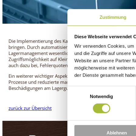
Zustimmung
Diese Webseite verwendet 
Die Implementierung des Kardex-Lagersystems wird eine Reih
Wir verwenden Cookies, um I
bringen. Durch automatisierte Abläufe und eine verbessert
Lagermanagement wesentlich effizienter gestaltet. Die schnel
und die Zugriffe auf unsere 
Zugriffsmöglichkeit auf Kleinteile beschleunigt nicht nur den
Website an unsere Partner fü
auch dazu bei, Fehlerquoten zu minimieren und die Arbeitsle
möglicherweise mit weiteren
der Dienste gesammelt habe
Ein weiterer wichtiger Aspekt dieses Systems ist die erhöhte 
Prozesse und reduzierte manuelle Handhabung wird das Ris
Beschädigungen am Lagergut deutlich verringert.
Einwilligungsauswahl
Notwendig
zurück zur Übersicht
Ablehnen