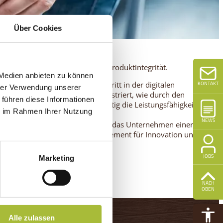
Über Cookies
rbeitsumgebung und eine höhere Produktintegrität.
 Medien anbieten zu können
KONTAKT
s markiert einen wichtigen Schritt in der digitalen
hrer Verwendung unserer
ung des Lagerwesens. Es demonstriert, wie durch den
 führen diese Informationen
läufe vereinfacht und gleichzeitig die Leistungsfähigkeit
ie im Rahmen Ihrer Nutzung
NEWS
nteilelagers Mitte Dezember setzt das Unternehmen einen
stik und unterstreicht sein Engagement für Innovation und
JOBS
Marketing
NACH
OBEN
Alle zulassen