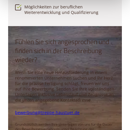
Möglichkeiten zur beruflichen
Weiterentwicklung und Qualifizierung
Fühlen Sie sich angesprochen und
finden sich in der Beschreibung
wieder?
Wenn Sie eine neue Herausforderung in einem
renommierten Unternehmen suchen und Ihr Herz
für die präzise Fertigung schlägt, freuen wir uns
auf Ihre Bewerbung. Senden Sie Ihre vollständigen
Unterlagen inklusive Lebenslauf und Zeugnisse an
die unten angegebene Kontaktadresse.
bewerbung@treppe-haustuer.de
Grundsätzlich werden Ihre Unterlagen von uns für die Dauer
des Bewerbungsverfahrens unter Beachtung der