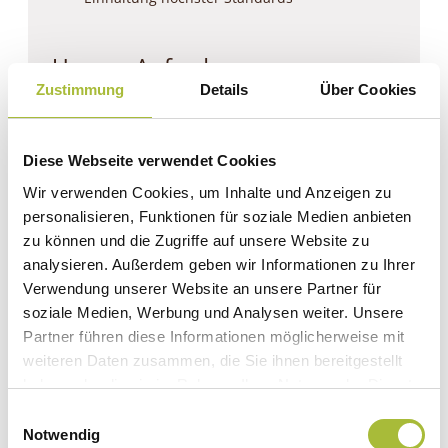
Unsere Anforderungen:
Zustimmung
Details
Über Cookies
Abgeschlossene Ausbildung als Schreiner
oder vergleichbare Qualifikation
Diese Webseite verwendet Cookies
Fundierte Kenntnisse in der Holzbearbeitung
und im Umgang mit
Wir verwenden Cookies, um Inhalte und Anzeigen zu
Holzbearbeitungsmaschinen
personalisieren, Funktionen für soziale Medien anbieten
Präzises Arbeiten und hoher
zu können und die Zugriffe auf unsere Website zu
Qualitätsanspruch
analysieren. Außerdem geben wir Informationen zu Ihrer
Verwendung unserer Website an unsere Partner für
Teamfähigkeit, Zuverlässigkeit und
Engagement
soziale Medien, Werbung und Analysen weiter. Unsere
Partner führen diese Informationen möglicherweise mit
Kreativität und Liebe zum Detail
weiteren Daten zusammen, die Sie ihnen bereitgestellt
Führerschein der Klasse B für
haben oder die sie im Rahmen Ihrer Nutzung der Dienste
Montagetätigkeiten von Vorteil
gesammelt haben.
Einwilligungsauswahl
Notwendig
Gute Deutschkenntnisse in Wort und Schrift