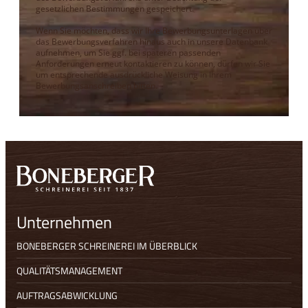
gesetzlichen Bestimmungen gespeichert.
Wenn Sie möchten, dass wir Ihre Bewerbungsunterlagen über
das Bewerbungsverfahren hinaus auch in unsere Datenbank
aufnehmen, um Sie ggf. bei späteren passenden
Anforderungen erneut kontaktieren zu können, dürfen wir Sie
um entsprechende ausdrückliche Weisung in Ihrem
Bewerbungsanschreiben bitten.
Unternehmen
BONEBERGER SCHREINEREI IM ÜBERBLICK
QUALITÄTSMANAGEMENT
AUFTRAGSABWICKLUNG